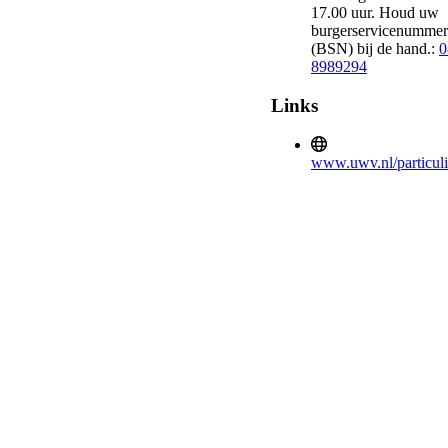
17.00 uur. Houd uw
burgerservicenummer
(BSN) bij de hand.:
0
8989294
Links
www.uwv.nl/particuli