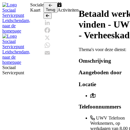
Sociale
Kaart
Terug
Activiteiten
Betaald wer
Terug
vinden - U
LinkedIn
- Verheeskad
Facebook
X
Thema's voor deze dienst:
WhatsApp
Omschrijving
Email
Sociaal
Aangeboden door
Servicepunt
Locatie
Telefoonnummers
UWV Telefoon
Werknemers, op
werkdagen van 8.00 t