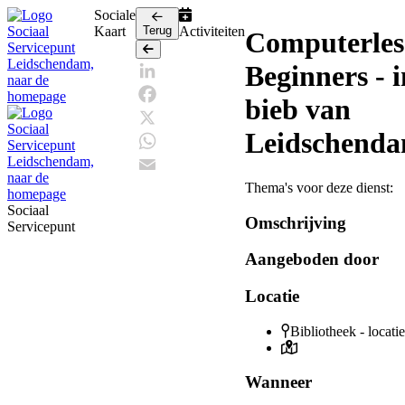
Sociale
Kaart
Terug
Activiteiten
Computerles
Terug
Beginners - i
LinkedIn
bieb van
Facebook
Leidschend
X
WhatsApp
Thema's voor deze dienst:
Email
Sociaal
Omschrijving
Servicepunt
Aangeboden door
Locatie
Bibliotheek - locat
Wanneer