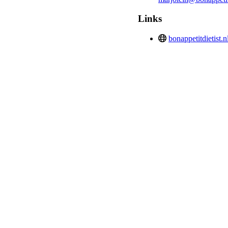
Links
bonappetitdietist.n