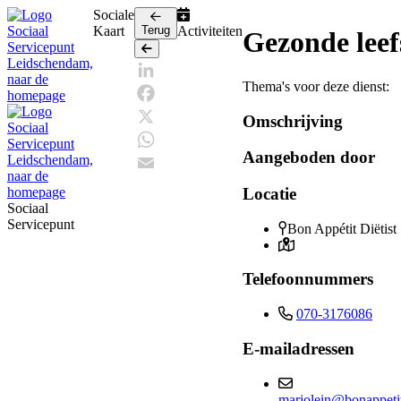
Sociale
Kaart
Terug
Activiteiten
Gezonde leefs
Terug
Thema's voor deze dienst:
LinkedIn
Facebook
Omschrijving
X
Aangeboden door
WhatsApp
Email
Locatie
Sociaal
Servicepunt
Bon Appétit Diëtist
Telefoonnummers
070-3176086
E-mailadressen
marjolein@bonappetitd