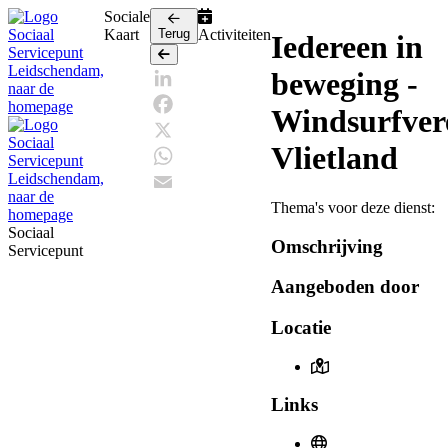
Sociale
Kaart
Terug
Activiteiten
Iedereen in
Terug
beweging -
LinkedIn
Windsurfver
Facebook
Vlietland
X
WhatsApp
Thema's voor deze dienst:
Email
Sociaal
Omschrijving
Servicepunt
Aangeboden door
Locatie
Links