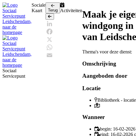
Sociale
Kaart
Terug
Activiteiten
Maak je eig
Terug
windgong in 
LinkedIn
van Leidsch
Facebook
X
Thema's voor deze dienst:
WhatsApp
Omschrijving
Email
Sociaal
Aangeboden door
Servicepunt
Locatie
Bibliotheek - locat
Wanneer
begin: 16-02-2026
eind: 16-02-2026 