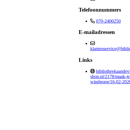
Telefoonnummers
070-2400250
E-mailadressen
klantenservice@bibli
Links
bibliotheekaandevl
shop.nl/2178/maak-je
windgong/16-02-202