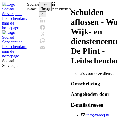
Sociale
Kaart
Terug
Activiteiten
Schulden
Terug
aflossen - W
LinkedIn
Wijk- en
Facebook
dienstencen
X
WhatsApp
De Plint -
Email
Leidschend
Sociaal
Servicepunt
Thema's voor deze dienst:
Omschrijving
Aangeboden door
E-mailadressen
info@woej.nl