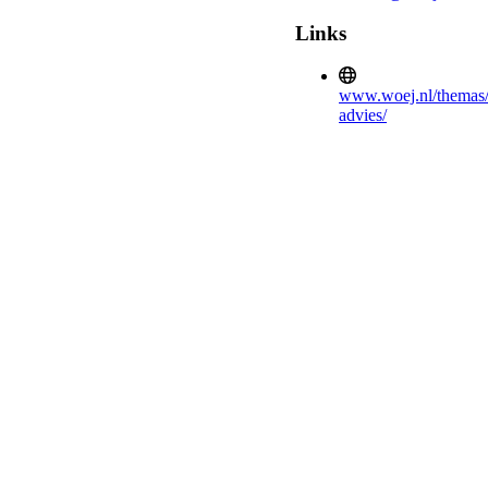
Links
www.woej.nl/themas/
advies/