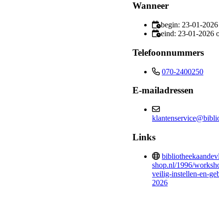
Wanneer
begin: 23-01-2026
eind: 23-01-2026 
Telefoonnummers
070-2400250
E-mailadressen
klantenservice@bibli
Links
bibliotheekaandevl
shop.nl/1996/worksh
veilig-instellen-en-g
2026