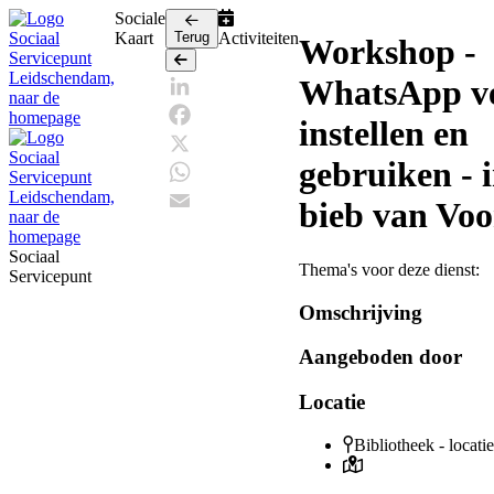
Sociale
Kaart
Terug
Activiteiten
Workshop -
Terug
WhatsApp ve
LinkedIn
instellen en
Facebook
gebruiken - 
X
WhatsApp
bieb van Vo
Email
Sociaal
Thema's voor deze dienst:
Servicepunt
Omschrijving
Aangeboden door
Locatie
Bibliotheek - locat